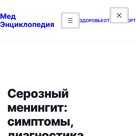
Перейти
к
Мед
содержимому
ЗДОРОВЬЕ
ОТДЫХ
СПОРТ
Энциклопедия
Серозный
менингит:
симптомы,
диагностика,