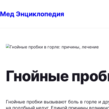
Перейти
к
Мед Энциклопедия
содержимому
Гнойные пробк
Гнойные пробки вызывают боль в горле и др
на подобный недуг. Единой причины возникно