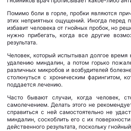
гнойников врач прописывает какое-либо ант
Помимо боли в горле, пробки являются прич
этих неприятных ощущений. Иногда перед п
избавит человека от гнойных пробок, но ре
нужно прибегать, когда все другие возм
результата.
Человек, который испытывал долгое время 
удалению миндалин, а потом горько пожал
различных микробов и возбудителей болезн
столкнуться с хроническим фарингитом, к
поддается лечению.
Часто бывают случаи, когда человек, с
самолечением. Делать этого не рекомендует
справиться с ней самостоятельно не удас
миндалин, соскоблить его с их поверхност
действенного результата, поскольку гнойный