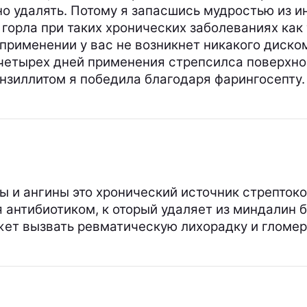
о удалять. Потому я запасшись мудростью из и
горла при таких хронических заболеваниях как
 применении у вас не возникнет никакого диско
х-четырех дней применения стрепсилса поверхн
тонзиллитом я победила благодаря фарингосепту.
 и ангины это хронический источник стрептоко
я антибиотиком, к оторый удаляет из миндалин 
жет вызвать ревматическую лихорадку и гломер