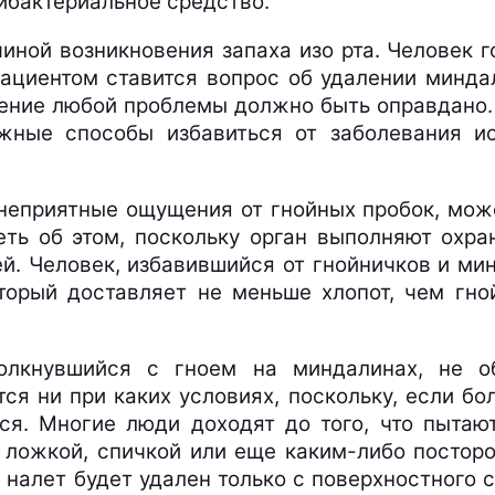
ибактериальное средство.
иной возникновения запаха изо рта. Человек го
ациентом ставится вопрос об удалении миндали
шение любой проблемы должно быть оправдано. 
ожные способы избавиться от заболевания и
неприятные ощущения от гнойных пробок, мож
еть об этом, поскольку орган выполняют охра
ей. Человек, избавившийся от гнойничков и ми
оторый доставляет не меньше хлопот, чем гно
толкнувшийся с гноем на миндалинах, не о
ся ни при каких условиях, поскольку, если бо
тся. Многие люди доходят до того, что пытаю
и ложкой, спичкой или еще каким-либо постор
 налет будет удален только с поверхностного с