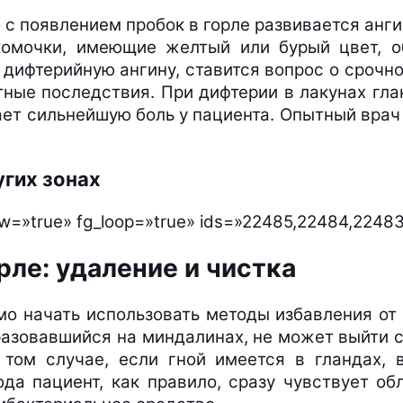
 с появлением пробок в горле развивается анги
 комочки, имеющие желтый или бурый цвет, о
 дифтерийную ангину, ставится вопрос о срочн
ные последствия. При дифтерии в лакунах гла
вает сильнейшую боль у пациента. Опытный вра
угих зонах
rrow=»true» fg_loop=»true» ids=»22485,22484,224
рле: удаление и чистка
о начать использовать методы избавления от 
бразовавшийся на миндалинах, не может выйти 
 том случае, если гной имеется в гландах, 
ода пациент, как правило, сразу чувствует об