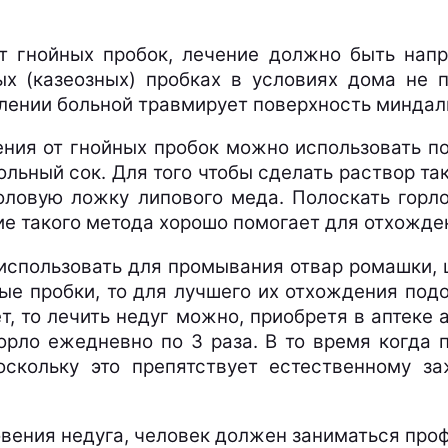
от гнойных пробок, лечение должно быть нап
ых (казеозных) пробках в условиях дома не п
алении больной травмирует поверхность миндали
ения от гнойных пробок можно использовать п
ьный сок. Для того чтобы сделать раствор тако
толовую ложку липового меда. Полоскать гор
е такого метода хорошо помогает для отхожде
использовать для промывания отвар ромашки, ш
ные пробки, то для лучшего их отхождения по
, то лечить недуг можно, приобретя в аптеке а
рло ежедневно по 3 раза. В то время когда 
поскольку это препятствует естественному з
овения недуга, человек должен заниматься проф