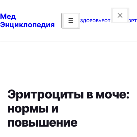
Перейти
к
Мед
содержимому
ЗДОРОВЬЕ
ОТДЫХ
СПОРТ
Энциклопедия
Эритроциты в моче:
нормы и
повышение