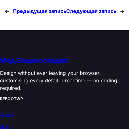
←
Предыдущая запись
Следующая запись
→
Мед Энциклопедия
Design without ever leaving your browser,
customising every detail in real time — no coding
required.
REBOOTWP
About
Blog