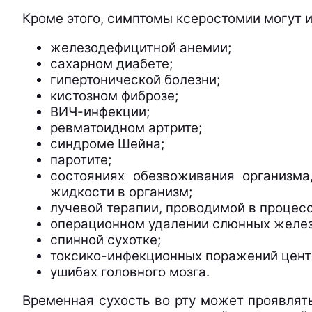
Кроме этого, симптомы ксеростомии могут и
железодефицитной анемии;
сахарном диабете;
гипертонической болезни;
кистозном фиброзе;
ВИЧ-инфекции;
ревматоидном артрите;
синдроме Шейна;
паротите;
состояниях обезвоживания организма
жидкости в организм;
лучевой терапии, проводимой в процес
операционном удалении слюнных желез 
спинной сухотке;
токсико-инфекционных поражений цент
ушибах головного мозга.
Временная сухость во рту может проявлять