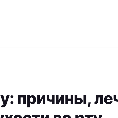
у: причины, ле
ухости во рту