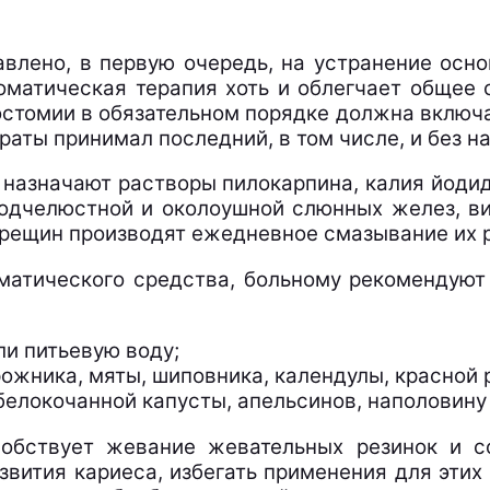
влено, в первую очередь, на устранение осно
оматическая терапия хоть и облегчает общее 
остомии в обязательном порядке должна включат
раты принимал последний, в том числе, и без н
 назначают растворы пилокарпина, калия йодид
одчелюстной и околоушной слюнных желез, ви
трещин производят ежедневное смазывание их 
оматического средства, больному рекомендуют
и питьевую воду;
ожника, мяты, шиповника, календулы, красной 
белокочанной капусты, апельсинов, наполовину
обствует жевание жевательных резинок и с
звития кариеса, избегать применения для эти