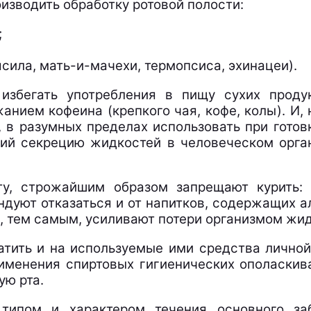
изводить обработку ротовой полости:
;
сила, мать-и-мачехи, термопсиса, эхинацеи).
избегать употребления в пищу сухих проду
нием кофеина (крепкого чая, кофе, колы). И, 
 в разумных пределах использовать при готов
й секрецию жидкостей в человеческом органи
у, строжайшим образом запрещают курить: 
ндуют отказаться и от напитков, содержащих 
, тем самым, усиливают потери организмом жид
тить и на используемые ими средства личной 
менения спиртовых гигиенических ополаскива
ую рта.
 типом и характером течения основного за