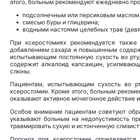
этого, больным рекомендуют ежедневно про
подсолнечным или персиковым маслом
смесью буры и глицерина;
водными настоями целебных трав (девя
При ксеростомиях рекомендуется также 
добавлением сахара и повышенным содержа
испытывающим постоянную сухость во рту,
содержит алкалоид капсаицин, усиливающи
слюны.
Пациентам, испытывающим сухость во рт
ксеростомии. Кроме этого, больным рекоме
оказывают активное мочегонное действие и
Особое внимание пациентам советуют обра
указывают больным на недопустимость при
травмировать сухую и истонченную слизист
Прогноз при ксеростомии определяется