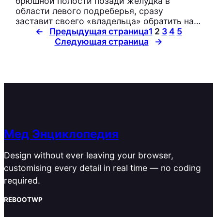
брюшной полости позади желудка в
области левого подреберья, сразу
заставит своего «владельца» обратить на…
←
Предыдущая страница
1
2
3
4
5
Следующая страница
→
Мед Энциклопедия
Design without ever leaving your browser,
customising every detail in real time — no coding
required.
REBOOTWP