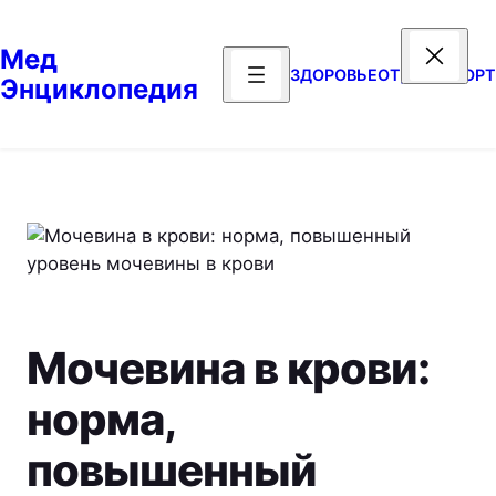
Перейти
к
Мед
содержимому
ЗДОРОВЬЕ
ОТДЫХ
СПОРТ
Энциклопедия
Мочевина в крови:
норма,
повышенный